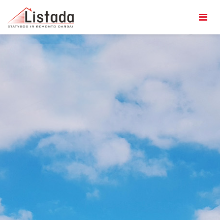
Administraciniai pastatai
Gyvenamieji pastatai
Gamybiniai pastatai
Modernizavimas
Paveldas