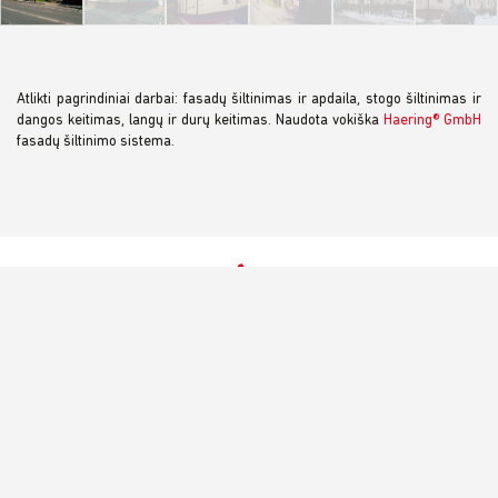
Atlikti pagrindiniai darbai: fasadų šiltinimas ir apdaila, stogo šiltinimas ir
dangos keitimas, langų ir durų keitimas. Naudota vokiška
Haering® GmbH
fasadų šiltinimo sistema.
+370 37 47 36 71
+370 687 36936